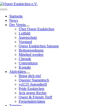
Zum
Inhalt
Toggle
springen
Navigation
Startseite
News
Der Verein
Über Queer Euskirchen
Leitbild
Jugenschutz
Vorstand
Queer Euskirchen Satzung
Beitragsordnung
Mitglied werden
Chronik
Unterstützen
Kontakt
Aktivitäten
Bring dich ein!
Queerer Stammtisch
yoU25 Jugendtreff
Pride Euskirchen
Jeck gegen Rechts
Queer & Friends Treff
Freizeitaktivitäten
Termine