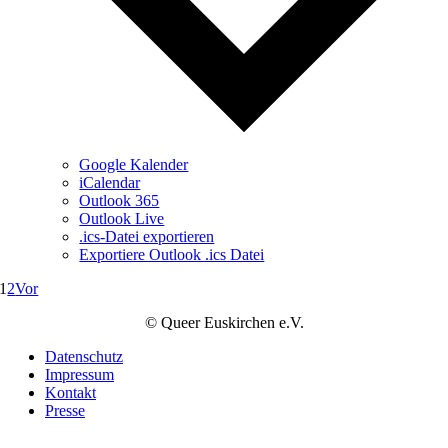
Google Kalender
iCalendar
Outlook 365
Outlook Live
.ics-Datei exportieren
Exportiere Outlook .ics Datei
1
2
Vor
© Queer Euskirchen e.V.
Datenschutz
Impressum
Kontakt
Presse