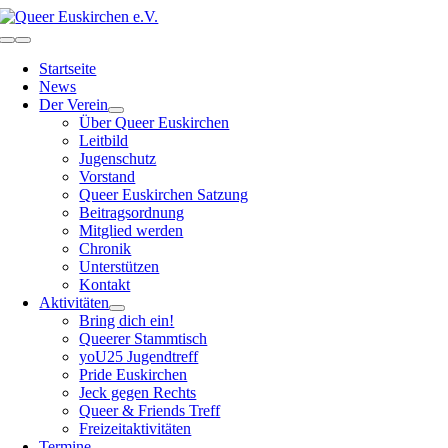
Zum
Inhalt
Toggle
springen
Navigation
Startseite
News
Der Verein
Über Queer Euskirchen
Leitbild
Jugenschutz
Vorstand
Queer Euskirchen Satzung
Beitragsordnung
Mitglied werden
Chronik
Unterstützen
Kontakt
Aktivitäten
Bring dich ein!
Queerer Stammtisch
yoU25 Jugendtreff
Pride Euskirchen
Jeck gegen Rechts
Queer & Friends Treff
Freizeitaktivitäten
Termine