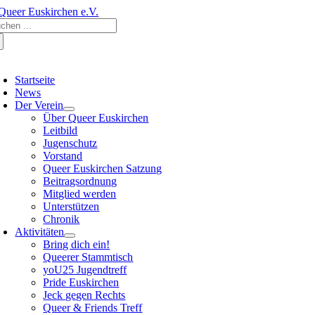
Zum
che
Inhalt
ch:
springen
oggle
avigation
Startseite
News
Der Verein
Über Queer Euskirchen
Leitbild
Jugenschutz
Vorstand
Queer Euskirchen Satzung
Beitragsordnung
Mitglied werden
Unterstützen
Chronik
Aktivitäten
Bring dich ein!
Queerer Stammtisch
yoU25 Jugendtreff
Pride Euskirchen
Jeck gegen Rechts
Queer & Friends Treff