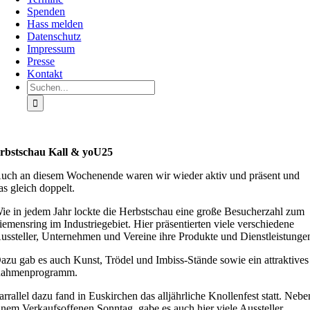
Spenden
Hass melden
Datenschutz
Impressum
Presse
Kontakt
Suche
nach:
rbstschau Kall & yoU25
uch an diesem Wochenende waren wir wieder aktiv und präsent und
as gleich doppelt.
ie in jedem Jahr lockte die Herbstschau eine große Besucherzahl zum
iemensring im Industriegebiet. Hier präsentierten viele verschiedene
ussteller, Unternehmen und Vereine ihre Produkte und Dienstleistunge
azu gab es auch Kunst, Trödel und Imbiss-Stände sowie ein attraktives
ahmenprogramm.
arrallel dazu fand in Euskirchen das alljährliche Knollenfest statt. Nebe
inem Verkaufsoffenen Sonntag, gabe es auch hier viele Aussteller,