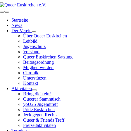
Zum
Inhalt
Toggle
springen
Navigation
Startseite
News
Der Verein
Über Queer Euskirchen
Leitbild
Jugenschutz
Vorstand
Queer Euskirchen Satzung
Beitragsordnung
Mitglied werden
Chronik
Unterstützen
Kontakt
Aktivitäten
Bring dich ein!
Queerer Stammtisch
yoU25 Jugendtreff
Pride Euskirchen
Jeck gegen Rechts
Queer & Friends Treff
Freizeitaktivitäten
Termine