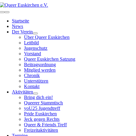
Zum
Inhalt
Toggle
springen
Navigation
Startseite
News
Der Verein
Über Queer Euskirchen
Leitbild
Jugenschutz
Vorstand
Queer Euskirchen Satzung
Beitragsordnung
Mitglied werden
Chronik
Unterstützen
Kontakt
Aktivitäten
Bring dich ein!
Queerer Stammtisch
yoU25 Jugendtreff
Pride Euskirchen
Jeck gegen Rechts
Queer & Friends Treff
Freizeitaktivitäten
Termine