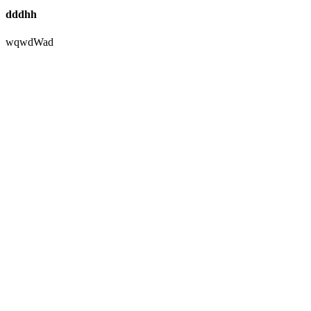
dddhh
wqwdWad
Nach
oben