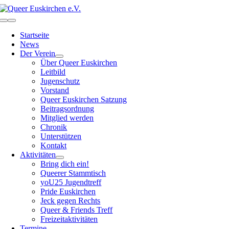
Zum
Inhalt
Toggle
springen
Navigation
Startseite
News
Der Verein
Über Queer Euskirchen
Leitbild
Jugenschutz
Vorstand
Queer Euskirchen Satzung
Beitragsordnung
Mitglied werden
Chronik
Unterstützen
Kontakt
Aktivitäten
Bring dich ein!
Queerer Stammtisch
yoU25 Jugendtreff
Pride Euskirchen
Jeck gegen Rechts
Queer & Friends Treff
Freizeitaktivitäten
Termine