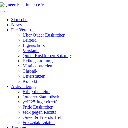
Zum
Inhalt
Toggle
springen
Navigation
Startseite
News
Der Verein
Über Queer Euskirchen
Leitbild
Jugenschutz
Vorstand
Queer Euskirchen Satzung
Beitragsordnung
Mitglied werden
Chronik
Unterstützen
Kontakt
Aktivitäten
Bring dich ein!
Queerer Stammtisch
yoU25 Jugendtreff
Pride Euskirchen
Jeck gegen Rechts
Queer & Friends Treff
Freizeitaktivitäten
Termine