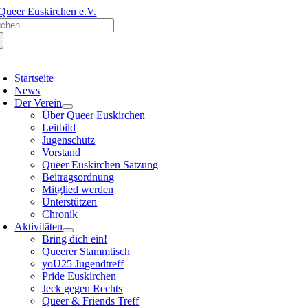
Zum
che
Inhalt
ch:
springen
oggle
avigation
Startseite
News
Der Verein
Über Queer Euskirchen
Leitbild
Jugenschutz
Vorstand
Queer Euskirchen Satzung
Beitragsordnung
Mitglied werden
Unterstützen
Chronik
Aktivitäten
Bring dich ein!
Queerer Stammtisch
yoU25 Jugendtreff
Pride Euskirchen
Jeck gegen Rechts
Queer & Friends Treff