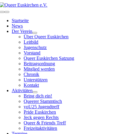
Zum
Inhalt
Toggle
springen
Navigation
Startseite
News
Der Verein
Über Queer Euskirchen
Leitbild
Jugenschutz
Vorstand
Queer Euskirchen Satzung
Beitragsordnung
Mitglied werden
Chronik
Unterstützen
Kontakt
Aktivitäten
Bring dich ein!
Queerer Stammtisch
yoU25 Jugendtreff
Pride Euskirchen
Jeck gegen Rechts
Queer & Friends Treff
Freizeitaktivitäten
Termine