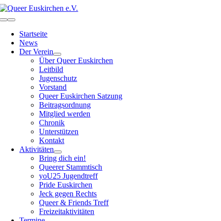
Zum
Inhalt
Toggle
springen
Navigation
Startseite
News
Der Verein
Über Queer Euskirchen
Leitbild
Jugenschutz
Vorstand
Queer Euskirchen Satzung
Beitragsordnung
Mitglied werden
Chronik
Unterstützen
Kontakt
Aktivitäten
Bring dich ein!
Queerer Stammtisch
yoU25 Jugendtreff
Pride Euskirchen
Jeck gegen Rechts
Queer & Friends Treff
Freizeitaktivitäten
Termine