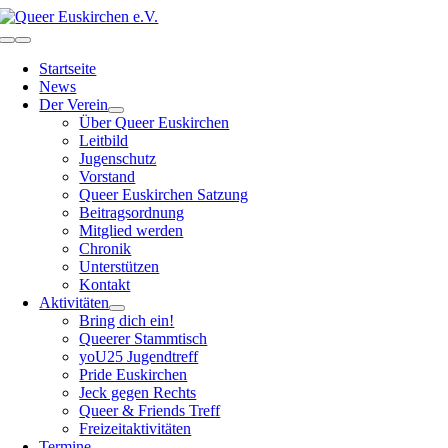
Zum
Inhalt
Toggle
springen
Navigation
Startseite
News
Der Verein
Über Queer Euskirchen
Leitbild
Jugenschutz
Vorstand
Queer Euskirchen Satzung
Beitragsordnung
Mitglied werden
Chronik
Unterstützen
Kontakt
Aktivitäten
Bring dich ein!
Queerer Stammtisch
yoU25 Jugendtreff
Pride Euskirchen
Jeck gegen Rechts
Queer & Friends Treff
Freizeitaktivitäten
Termine