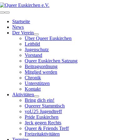
Zum
Inhalt
Toggle
springen
Navigation
Startseite
News
Der Verein
Über Queer Euskirchen
Leitbild
Jugenschutz
Vorstand
Queer Euskirchen Satzung
Beitragsordnung
Mitglied werden
Chronik
Unterstützen
Kontakt
Aktivitäten
Bring dich ein!
Queerer Stammtisch
yoU25 Jugendtreff
Pride Euskirchen
Jeck gegen Rechts
Queer & Friends Treff
Freizeitaktivitäten
Termine