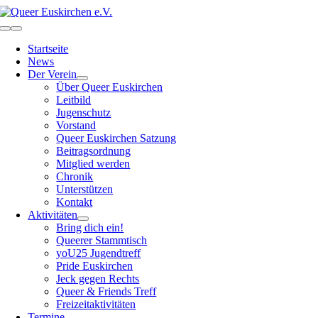
Zum
Inhalt
Toggle
springen
Navigation
Startseite
News
Der Verein
Über Queer Euskirchen
Leitbild
Jugenschutz
Vorstand
Queer Euskirchen Satzung
Beitragsordnung
Mitglied werden
Chronik
Unterstützen
Kontakt
Aktivitäten
Bring dich ein!
Queerer Stammtisch
yoU25 Jugendtreff
Pride Euskirchen
Jeck gegen Rechts
Queer & Friends Treff
Freizeitaktivitäten
Termine