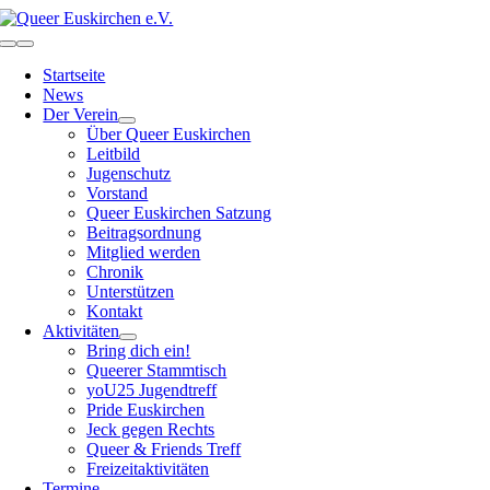
Zum
Inhalt
Toggle
springen
Navigation
Startseite
News
Der Verein
Über Queer Euskirchen
Leitbild
Jugenschutz
Vorstand
Queer Euskirchen Satzung
Beitragsordnung
Mitglied werden
Chronik
Unterstützen
Kontakt
Aktivitäten
Bring dich ein!
Queerer Stammtisch
yoU25 Jugendtreff
Pride Euskirchen
Jeck gegen Rechts
Queer & Friends Treff
Freizeitaktivitäten
Termine