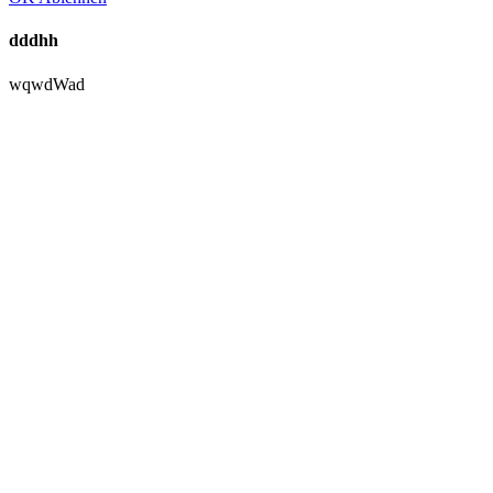
dddhh
wqwdWad
Nach
oben