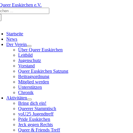
Zum
che
Inhalt
ch:
springen
oggle
avigation
Startseite
News
Der Verein
Über Queer Euskirchen
Leitbild
Jugenschutz
Vorstand
Queer Euskirchen Satzung
Beitragsordnung
Mitglied werden
Unterstützen
Chronik
Aktivitäten
Bring dich ein!
Queerer Stammtisch
yoU25 Jugendtreff
Pride Euskirchen
Jeck gegen Rechts
Queer & Friends Treff