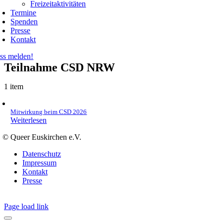
Freizeitaktivitäten
Termine
Spenden
Presse
Kontakt
ss melden!
Teilnahme CSD NRW
1 item
Mitwirkung beim CSD 2026
Weiterlesen
© Queer Euskirchen e.V.
Datenschutz
Impressum
Kontakt
Presse
Page load link