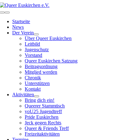
Zum
Inhalt
Toggle
springen
Navigation
Startseite
News
Der Verein
Über Queer Euskirchen
Leitbild
Jugenschutz
Vorstand
Queer Euskirchen Satzung
Beitragsordnung
Mitglied werden
Chronik
Unterstützen
Kontakt
Aktivitäten
Bring dich ein!
Queerer Stammtisch
yoU25 Jugendtreff
Pride Euskirchen
Jeck gegen Rechts
Queer & Friends Treff
Freizeitaktivitäten
Termine