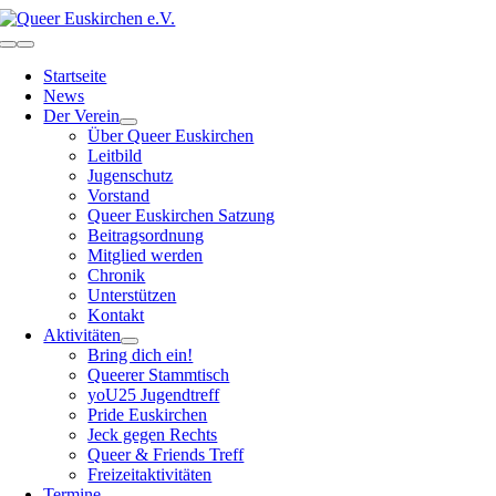
Zum
Inhalt
Toggle
springen
Navigation
Startseite
News
Der Verein
Über Queer Euskirchen
Leitbild
Jugenschutz
Vorstand
Queer Euskirchen Satzung
Beitragsordnung
Mitglied werden
Chronik
Unterstützen
Kontakt
Aktivitäten
Bring dich ein!
Queerer Stammtisch
yoU25 Jugendtreff
Pride Euskirchen
Jeck gegen Rechts
Queer & Friends Treff
Freizeitaktivitäten
Termine