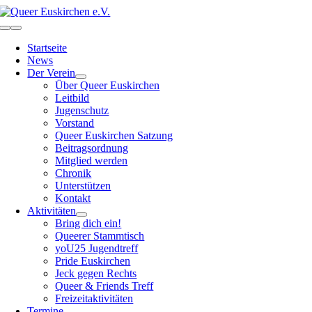
Zum
Inhalt
Toggle
springen
Navigation
Startseite
News
Der Verein
Über Queer Euskirchen
Leitbild
Jugenschutz
Vorstand
Queer Euskirchen Satzung
Beitragsordnung
Mitglied werden
Chronik
Unterstützen
Kontakt
Aktivitäten
Bring dich ein!
Queerer Stammtisch
yoU25 Jugendtreff
Pride Euskirchen
Jeck gegen Rechts
Queer & Friends Treff
Freizeitaktivitäten
Termine