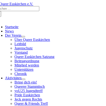
Zum
che
Inhalt
ch:
springen
oggle
avigation
Startseite
News
Der Verein
Über Queer Euskirchen
Leitbild
Jugenschutz
Vorstand
Queer Euskirchen Satzung
Beitragsordnung
Mitglied werden
Unterstützen
Chronik
Aktivitäten
Bring dich ein!
Queerer Stammtisch
yoU25 Jugendtreff
Pride Euskirchen
Jeck gegen Rechts
Queer & Friends Treff