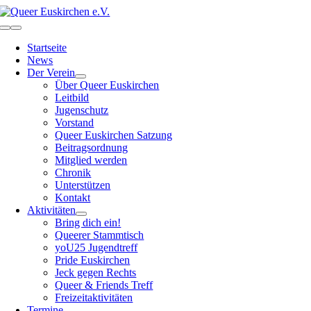
Zum
Inhalt
Toggle
springen
Navigation
Startseite
News
Der Verein
Über Queer Euskirchen
Leitbild
Jugenschutz
Vorstand
Queer Euskirchen Satzung
Beitragsordnung
Mitglied werden
Chronik
Unterstützen
Kontakt
Aktivitäten
Bring dich ein!
Queerer Stammtisch
yoU25 Jugendtreff
Pride Euskirchen
Jeck gegen Rechts
Queer & Friends Treff
Freizeitaktivitäten
Termine