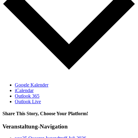
Google Kalender
iCalendar
Outlook 365
Outlook Live
Share This Story, Choose Your Platform!
Facebook
X
Reddit
LinkedIn
WhatsApp
Telegram
Tumblr
Pinterest
Vk
Xing
E-
Veranstaltung-Navigation
Mail