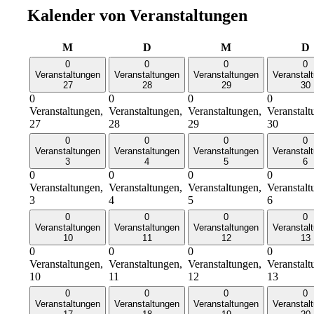
Kalender von Veranstaltungen
Montag
Dienstag
Mittwoch
M
D
M
D
0
0
0
0
Veranstaltungen
Veranstaltungen
Veranstaltungen
Veranstal
27
28
29
30
0
0
0
0
Veranstaltungen,
Veranstaltungen,
Veranstaltungen,
Veranstalt
27
28
29
30
0
0
0
0
Veranstaltungen
Veranstaltungen
Veranstaltungen
Veranstal
3
4
5
6
0
0
0
0
Veranstaltungen,
Veranstaltungen,
Veranstaltungen,
Veranstalt
3
4
5
6
0
0
0
0
Veranstaltungen
Veranstaltungen
Veranstaltungen
Veranstal
10
11
12
13
0
0
0
0
Veranstaltungen,
Veranstaltungen,
Veranstaltungen,
Veranstalt
10
11
12
13
0
0
0
0
Veranstaltungen
Veranstaltungen
Veranstaltungen
Veranstal