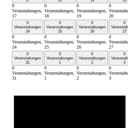
17
18
19
20
0
0
0
0
Veranstaltungen,
Veranstaltungen,
Veranstaltungen,
Veranstalt
17
18
19
20
0
0
0
0
Veranstaltungen
Veranstaltungen
Veranstaltungen
Veranstal
24
25
26
27
0
0
0
0
Veranstaltungen,
Veranstaltungen,
Veranstaltungen,
Veranstalt
24
25
26
27
0
0
0
0
Veranstaltungen
Veranstaltungen
Veranstaltungen
Veranstal
31
1
2
3
0
0
0
0
Veranstaltungen,
Veranstaltungen,
Veranstaltungen,
Veranstalt
31
1
2
3