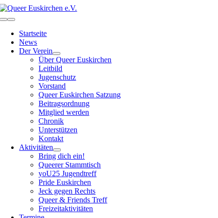
Zum
Inhalt
Toggle
springen
Navigation
Startseite
News
Der Verein
Über Queer Euskirchen
Leitbild
Jugenschutz
Vorstand
Queer Euskirchen Satzung
Beitragsordnung
Mitglied werden
Chronik
Unterstützen
Kontakt
Aktivitäten
Bring dich ein!
Queerer Stammtisch
yoU25 Jugendtreff
Pride Euskirchen
Jeck gegen Rechts
Queer & Friends Treff
Freizeitaktivitäten
Termine