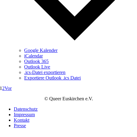
Google Kalender
iCalendar
Outlook 365
Outlook Live
.ics-Datei exportieren
Exportiere Outlook .ics Datei
1
2
Vor
© Queer Euskirchen e.V.
Datenschutz
Impressum
Kontakt
Presse