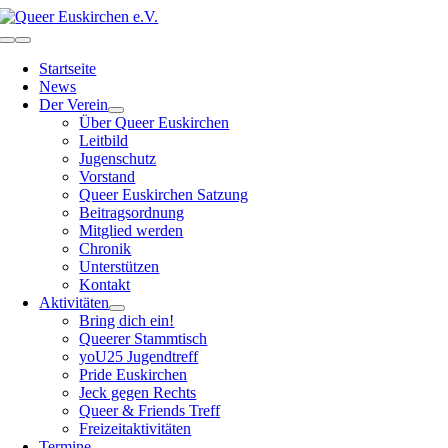
Zum
Inhalt
Toggle
springen
Navigation
Startseite
News
Der Verein
Über Queer Euskirchen
Leitbild
Jugenschutz
Vorstand
Queer Euskirchen Satzung
Beitragsordnung
Mitglied werden
Chronik
Unterstützen
Kontakt
Aktivitäten
Bring dich ein!
Queerer Stammtisch
yoU25 Jugendtreff
Pride Euskirchen
Jeck gegen Rechts
Queer & Friends Treff
Freizeitaktivitäten
Termine