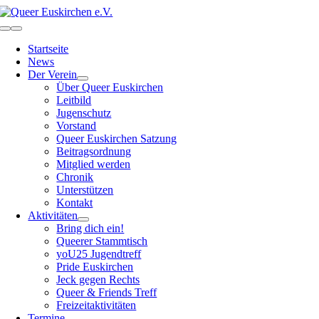
Zum
Inhalt
Toggle
springen
Navigation
Startseite
News
Der Verein
Über Queer Euskirchen
Leitbild
Jugenschutz
Vorstand
Queer Euskirchen Satzung
Beitragsordnung
Mitglied werden
Chronik
Unterstützen
Kontakt
Aktivitäten
Bring dich ein!
Queerer Stammtisch
yoU25 Jugendtreff
Pride Euskirchen
Jeck gegen Rechts
Queer & Friends Treff
Freizeitaktivitäten
Termine