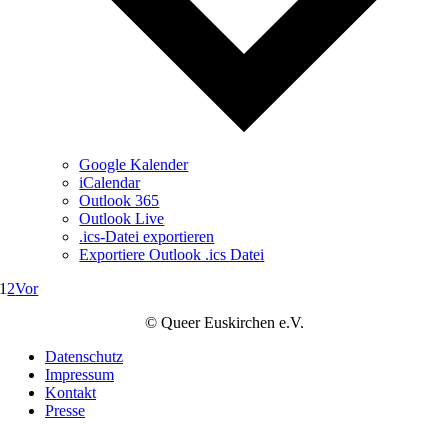
Google Kalender
iCalendar
Outlook 365
Outlook Live
.ics-Datei exportieren
Exportiere Outlook .ics Datei
1
2
Vor
© Queer Euskirchen e.V.
Datenschutz
Impressum
Kontakt
Presse