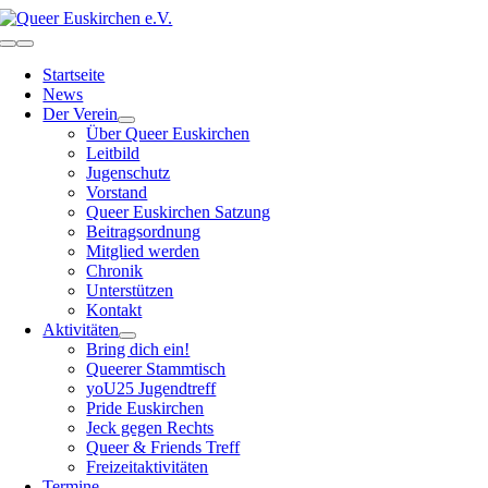
Zum
Inhalt
Toggle
springen
Navigation
Startseite
News
Der Verein
Über Queer Euskirchen
Leitbild
Jugenschutz
Vorstand
Queer Euskirchen Satzung
Beitragsordnung
Mitglied werden
Chronik
Unterstützen
Kontakt
Aktivitäten
Bring dich ein!
Queerer Stammtisch
yoU25 Jugendtreff
Pride Euskirchen
Jeck gegen Rechts
Queer & Friends Treff
Freizeitaktivitäten
Termine