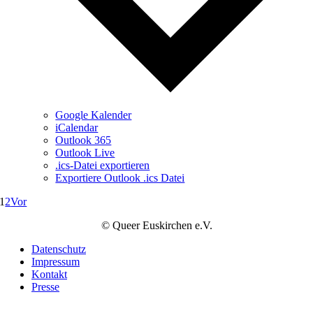
Google Kalender
iCalendar
Outlook 365
Outlook Live
.ics-Datei exportieren
Exportiere Outlook .ics Datei
1
2
Vor
© Queer Euskirchen e.V.
Datenschutz
Impressum
Kontakt
Presse