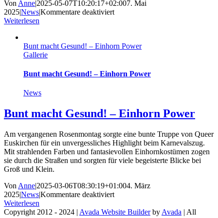
Von
Anne
|
2025-05-07T10:20:17+02:00
7. Mai
für
2025
|
News
|
Kommentare deaktiviert
Jeck
Weiterlesen
gegen
Rechts
Bunt macht Gesund! – Einhorn Power
6.0
Gallerie
–
Zeig,
wofür
Bunt macht Gesund! – Einhorn Power
du
stehst!
News
Bunt macht Gesund! – Einhorn Power
Am vergangenen Rosenmontag sorgte eine bunte Truppe von Queer
Euskirchen für ein unvergessliches Highlight beim Karnevalszug.
Mit strahlenden Farben und fantasievollen Einhornkostümen zogen
sie durch die Straßen und sorgten für viele begeisterte Blicke bei
Groß und Klein.
Von
Anne
|
2025-03-06T08:30:19+01:00
4. März
für
2025
|
News
|
Kommentare deaktiviert
Bunt
Weiterlesen
macht
Copyright 2012 - 2024 |
Avada Website Builder
by
Avada
| All