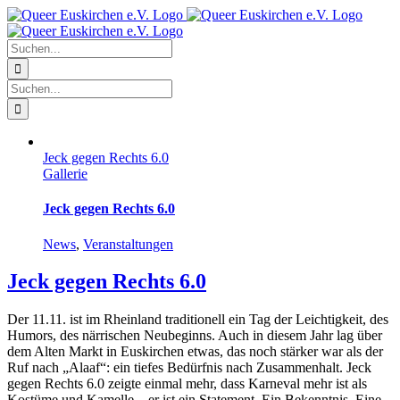
Zum
Facebook
X
Instagram
Pinterest
Inhalt
springen
Suche
nach:
Suche
nach:
Jeck gegen Rechts 6.0
Gallerie
Jeck gegen Rechts 6.0
News
,
Veranstaltungen
Jeck gegen Rechts 6.0
Der 11.11. ist im Rheinland traditionell ein Tag der Leichtigkeit, des
Humors, des närrischen Neubeginns. Auch in diesem Jahr lag über
dem Alten Markt in Euskirchen etwas, das noch stärker war als der
Ruf nach „Alaaf“: ein tiefes Bedürfnis nach Zusammenhalt. Jeck
gegen Rechts 6.0 zeigte einmal mehr, dass Karneval mehr ist als
Kostüme und Kamelle – er ist ein Statement. Ein Bekenntnis. Eine