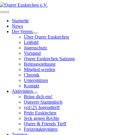
Zum
Inhalt
Toggle
springen
Navigation
Startseite
News
Der Verein
Über Queer Euskirchen
Leitbild
Jugenschutz
Vorstand
Queer Euskirchen Satzung
Beitragsordnung
Mitglied werden
Chronik
Unterstützen
Kontakt
Aktivitäten
Bring dich ein!
Queerer Stammtisch
yoU25 Jugendtreff
Pride Euskirchen
Jeck gegen Rechts
Queer & Friends Treff
Freizeitaktivitäten
Termine