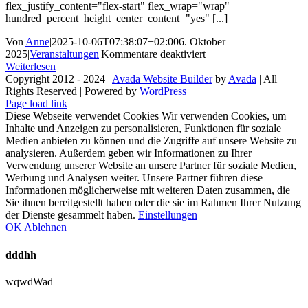
flex_justify_content="flex-start" flex_wrap="wrap"
hundred_percent_height_center_content="yes" [...]
Von
Anne
|
2025-10-06T07:38:07+02:00
6. Oktober
für
2025
|
Veranstaltungen
|
Kommentare deaktiviert
Ankerplatz
Weiterlesen
Euskirchen
Copyright 2012 - 2024 |
Avada Website Builder
by
Avada
| All
schenkt
Rights Reserved | Powered by
WordPress
Facebook
X
Instagram
Pinterest
Hoffnung
Page load link
und
Diese Webseite verwendet Cookies Wir verwenden Cookies, um
Herzenswärme
Inhalte und Anzeigen zu personalisieren, Funktionen für soziale
Medien anbieten zu können und die Zugriffe auf unsere Website zu
analysieren. Außerdem geben wir Informationen zu Ihrer
Verwendung unserer Website an unsere Partner für soziale Medien,
Werbung und Analysen weiter. Unsere Partner führen diese
Informationen möglicherweise mit weiteren Daten zusammen, die
Sie ihnen bereitgestellt haben oder die sie im Rahmen Ihrer Nutzung
der Dienste gesammelt haben.
Einstellungen
OK
Ablehnen
dddhh
wqwdWad
Nach
oben