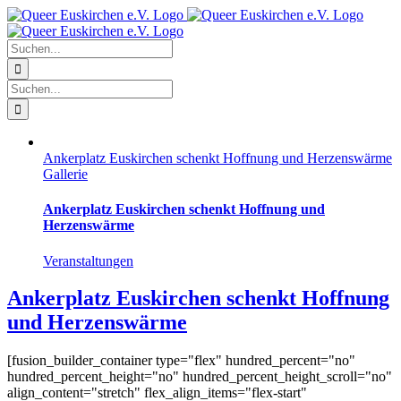
Zum
Facebook
X
Instagram
Pinterest
Inhalt
springen
Suche
nach:
Suche
nach:
Ankerplatz Euskirchen schenkt Hoffnung und Herzenswärme
Gallerie
Ankerplatz Euskirchen schenkt Hoffnung und
Herzenswärme
Veranstaltungen
Ankerplatz Euskirchen schenkt Hoffnung
und Herzenswärme
[fusion_builder_container type="flex" hundred_percent="no"
hundred_percent_height="no" hundred_percent_height_scroll="no"
align_content="stretch" flex_align_items="flex-start"