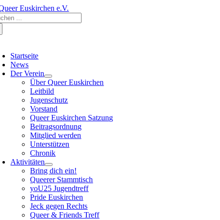
Zum
che
Inhalt
ch:
springen
oggle
avigation
Startseite
News
Der Verein
Über Queer Euskirchen
Leitbild
Jugenschutz
Vorstand
Queer Euskirchen Satzung
Beitragsordnung
Mitglied werden
Unterstützen
Chronik
Aktivitäten
Bring dich ein!
Queerer Stammtisch
yoU25 Jugendtreff
Pride Euskirchen
Jeck gegen Rechts
Queer & Friends Treff